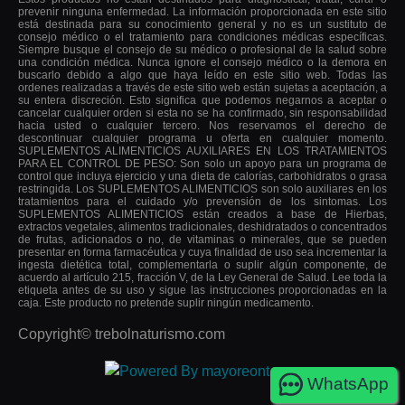
prevenir ninguna enfermedad. La información proporcionada en este sitio
está destinada para su conocimiento general y no es un sustituto de
consejo médico o el tratamiento para condiciones médicas específicas.
Siempre busque el consejo de su médico o profesional de la salud sobre
una condición médica. Nunca ignore el consejo médico o la demora en
buscarlo debido a algo que haya leído en este sitio web. Todas las
ordenes realizadas a través de este sitio web están sujetas a aceptación, a
su entera discreción. Esto significa que podemos negarnos a aceptar o
cancelar cualquier orden si esta no se ha confirmado, sin responsabilidad
hacia usted o cualquier tercero. Nos reservamos el derecho de
descontinuar cualquier programa u oferta en cualquier momento.
SUPLEMENTOS ALIMENTICIOS AUXILIARES EN LOS TRATAMIENTOS
PARA EL CONTROL DE PESO: Son solo un apoyo para un programa de
control que incluya ejercicio y una dieta de calorías, carbohidratos o grasa
restringida. Los SUPLEMENTOS ALIMENTICIOS son solo auxiliares en los
tratamientos para el cuidado y/o prevensión de los sintomas. Los
SUPLEMENTOS ALIMENTICIOS están creados a base de Hierbas,
extractos vegetales, alimentos tradicionales, deshidratados o concentrados
de frutas, adicionados o no, de vitaminas o minerales, que se pueden
presentar en forma farmacéutica y cuya finalidad de uso sea incrementar la
ingesta dietética total, complementarla o suplir algún componente, de
acuerdo al artículo 215, fracción V, de la Ley General de Salud. Lee toda la
etiqueta antes de su uso y sigue las instrucciones proporcionadas en la
caja. Este producto no pretende suplir ningún medicamento.
Copyright©
trebolnaturismo.com
WhatsApp