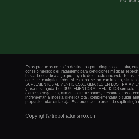
Política
Estos productos no están destinados para diagnosticar, tratar, cu
consejo médico o el tratamiento para condiciones médicas específ
buscarlo debido a algo que haya leído en este sitio web. Todas la
cancelar cualquier orden si esta no se ha confirmado, sin res
SUPLEMENTOS ALIMENTICIOS AUXILIARES EN LOS TRATAMIENTOS PA
grasa restringida. Los SUPLEMENTOS ALIMENTICIOS son solo auxi
extractos vegetales, alimentos tradicionales, deshidratados o 
incrementar la ingesta dietética total, complementarla o suplir a
proporcionadas en la caja. Este producto no pretende suplir ning
Copyright©
trebolnaturismo.com