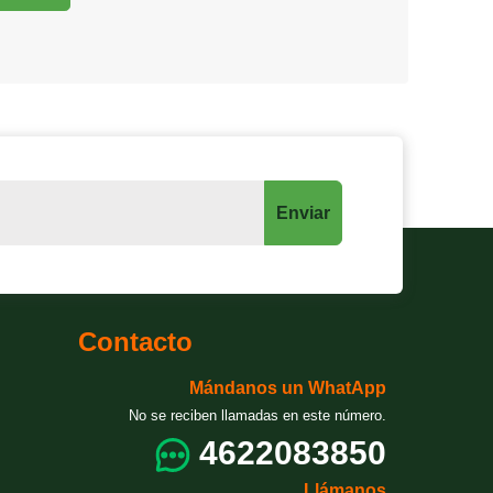
Enviar
Contacto
Mándanos un WhatApp
No se reciben llamadas en este número.
4622083850
Llámanos