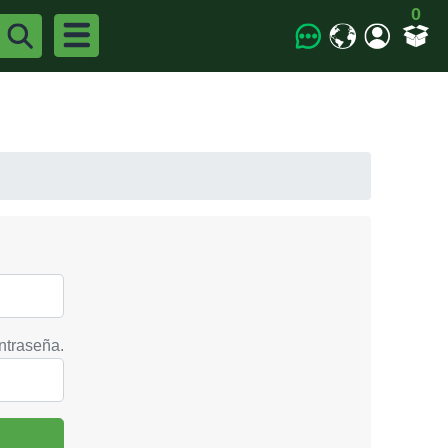
0
ntraseña.