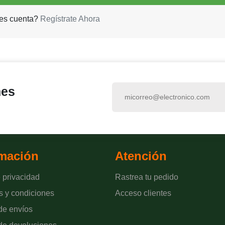
es cuenta?
Regístrate Ahora
nes
rmación
Atención
 privacidad
Rastrea tu pedido
s y condiciones
Acceso clientes
 de envíos