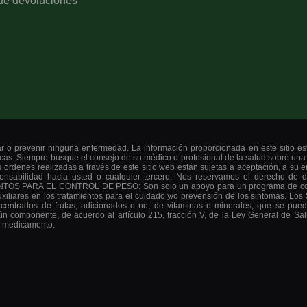
 de devoluciones
rar o prevenir ninguna enfermedad. La información proporcionada en este sitio e
icas. Siempre busque el consejo de su médico o profesional de la salud sobre un
s ordenes realizadas a través de este sitio web están sujetas a aceptación, a su 
ponsabilidad hacia usted o cualquier tercero. Nos reservamos el derecho de 
RA EL CONTROL DE PESO: Son solo un apoyo para un programa de control que
liares en los tratamientos para el cuidado y/o prevensión de los sintomas.
concentrados de frutas, adicionados o no, de vitaminas o minerales, que se pue
lgún componente, de acuerdo al artículo 215, fracción V, de la Ley General de Sal
ún medicamento.