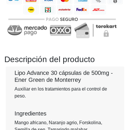
Anterior
Siguien
Descripción del producto
Lipo Advance 30 cápsulas de 500mg -
Ener Green de Monterrey
Auxiliar en los tratamientos para el control de
peso.
Lipo Advance, fórmula natural para reducir la grasa abdominal. Auxiliar en la perdida de peso. Tónico desintoxicante y depurativo.
Ingredientes
Mango africano, Naranjo agrio, Forskolina,
Semilla de sen, Tamarindo malabar