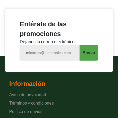
Anterior
Siguie
Entérate de las
promociones
Déjanos tu correo electrónico...
Enviar
Información
Aviso de privacidad
Términos y condiciones
Política de envíos