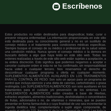
Escríbenos
Estos productos no están destinados para diagnosticar, tratar, curar o
prevenir ninguna enfermedad. La información proporcionada en este sitio
está destinada para su conocimiento general y no es un sustituto de
consejo médico o el tratamiento para condiciones médicas específicas.
Siempre busque el consejo de su médico o profesional de la salud sobre
una condición médica. Nunca ignore el consejo médico o la demora en
buscarlo debido a algo que haya leído en este sitio web. Todas las
ordenes realizadas a través de este sitio web están sujetas a aceptación, a
su entera discreción. Esto significa que podemos negarnos a aceptar o
cancelar cualquier orden si esta no se ha confirmado, sin responsabilidad
hacia usted o cualquier tercero. Nos reservamos el derecho de
descontinuar cualquier programa u oferta en cualquier momento.
SUPLEMENTOS ALIMENTICIOS AUXILIARES EN LOS TRATAMIENTOS
PARA EL CONTROL DE PESO: Son solo un apoyo para un programa de
control que incluya ejercicio y una dieta de calorías, carbohidratos o grasa
restringida. Los SUPLEMENTOS ALIMENTICIOS son solo auxiliares en los
tratamientos para el cuidado y/o prevensión de los sintomas. Los
SUPLEMENTOS ALIMENTICIOS están creados a base de Hierbas,
extractos vegetales, alimentos tradicionales, deshidratados o concentrados
de frutas, adicionados o no, de vitaminas o minerales, que se pueden
presentar en forma farmacéutica y cuya finalidad de uso sea incrementar la
ingesta dietética total, complementarla o suplir algún componente, de
acuerdo al artículo 215, fracción V, de la Ley General de Salud. Lee toda la