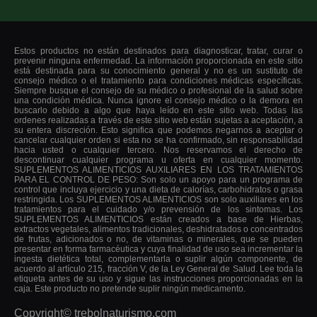
Estos productos no están destinados para diagnosticar, tratar, curar o
prevenir ninguna enfermedad. La información proporcionada en este sitio
está destinada para su conocimiento general y no es un sustituto de
consejo médico o el tratamiento para condiciones médicas específicas.
Siempre busque el consejo de su médico o profesional de la salud sobre
una condición médica. Nunca ignore el consejo médico o la demora en
buscarlo debido a algo que haya leído en este sitio web. Todas las
ordenes realizadas a través de este sitio web están sujetas a aceptación, a
su entera discreción. Esto significa que podemos negarnos a aceptar o
cancelar cualquier orden si esta no se ha confirmado, sin responsabilidad
hacia usted o cualquier tercero. Nos reservamos el derecho de
descontinuar cualquier programa u oferta en cualquier momento.
SUPLEMENTOS ALIMENTICIOS AUXILIARES EN LOS TRATAMIENTOS
PARA EL CONTROL DE PESO: Son solo un apoyo para un programa de
control que incluya ejercicio y una dieta de calorías, carbohidratos o grasa
restringida. Los SUPLEMENTOS ALIMENTICIOS son solo auxiliares en los
tratamientos para el cuidado y/o prevensión de los sintomas. Los
SUPLEMENTOS ALIMENTICIOS están creados a base de Hierbas,
extractos vegetales, alimentos tradicionales, deshidratados o concentrados
de frutas, adicionados o no, de vitaminas o minerales, que se pueden
presentar en forma farmacéutica y cuya finalidad de uso sea incrementar la
ingesta dietética total, complementarla o suplir algún componente, de
acuerdo al artículo 215, fracción V, de la Ley General de Salud. Lee toda la
etiqueta antes de su uso y sigue las instrucciones proporcionadas en la
caja. Este producto no pretende suplir ningún medicamento.
Copyright©
trebolnaturismo.com