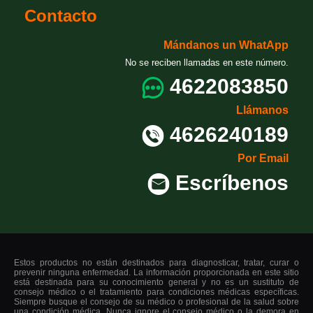
Contacto
Mándanos un WhatApp
No se reciben llamadas en este número.
4622083850
Llámanos
4626240189
Por Email
Escríbenos
Estos productos no están destinados para diagnosticar, tratar, curar o
prevenir ninguna enfermedad. La información proporcionada en este sitio
está destinada para su conocimiento general y no es un sustituto de
consejo médico o el tratamiento para condiciones médicas específicas.
Siempre busque el consejo de su médico o profesional de la salud sobre
una condición médica. Nunca ignore el consejo médico o la demora en